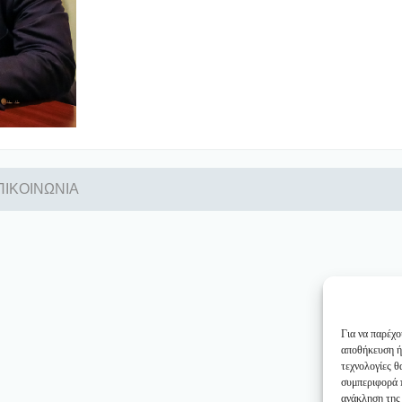
ΠΙΚΟΙΝΩΝΙΑ
Για να παρέχο
αποθήκευση ή
τεχνολογίες 
συμπεριφορά π
ανάκληση της 