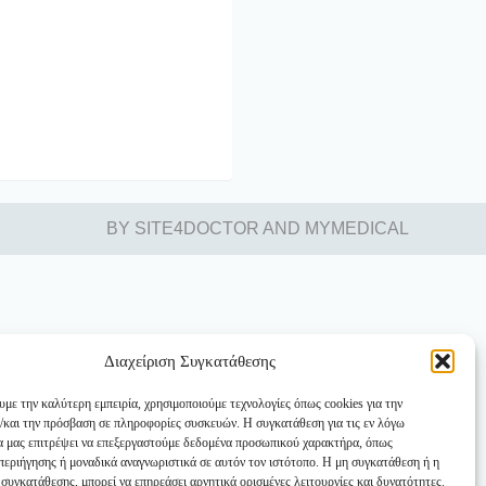
BY
SITE4DOCTOR
AND
MYMEDICAL
Διαχείριση Συγκατάθεσης
υμε την καλύτερη εμπειρία, χρησιμοποιούμε τεχνολογίες όπως cookies για την
/και την πρόσβαση σε πληροφορίες συσκευών. Η συγκατάθεση για τις εν λόγω
θα μας επιτρέψει να επεξεργαστούμε δεδομένα προσωπικού χαρακτήρα, όπως
εριήγησης ή μοναδικά αναγνωριστικά σε αυτόν τον ιστότοπο. Η μη συγκατάθεση ή η
συγκατάθεσης, μπορεί να επηρεάσει αρνητικά ορισμένες λειτουργίες και δυνατότητες.